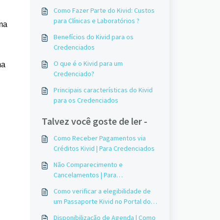
Como Fazer Parte do Kivid: Custos
para Clínicas e Laboratórios ?
rma
Benefícios do Kivid para os
Credenciados
O que é o Kivid para um
ma
Credenciado?
Principais características do Kivid
para os Credenciados
Talvez você goste de ler -
Como Receber Pagamentos via
Créditos Kivid | Para Credenciados
Não Comparecimento e
Cancelamentos | Para
Credenciados
Como verificar a elegibilidade de
um Passaporte Kivid no Portal dos
Credenciados
Disponibilização de Agenda | Como