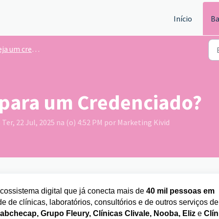
Início
Ba
a um credenciado Kivid
d para um Credenciado?
Ter, 22 Jul, 2025 na (o) 4:52 PM por Marketing Kivid
cossistema digital que já conecta mais de
40 mil pessoas em
 de clínicas, laboratórios, consultórios e de outros serviços de
abchecap, Grupo Fleury, Clínicas Clivale, Nooba, Eliz
e
Clín