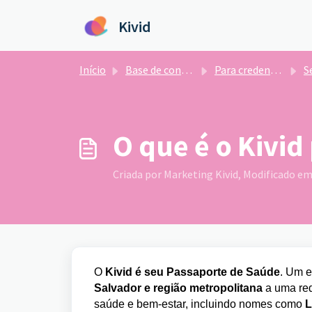
Ir para o conteúdo principal
Kivid
Início
Base de conhecimento
Para credenciados
Sej
O que é o Kivi
Criada por Marketing Kivid, Modificado em 
O
Kivid é seu Passaporte de Saúde
. Um e
Salvador e região metropolitana
a uma rede
saúde e bem-estar, incluindo nomes como
L