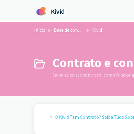
Ir para o conteúdo principal
Kivid
Início
Base de conhecimento
Kivid
Contrato e con
Saiba se existe contrato, como funciona
O Kivid Tem Contrato? Saiba Tudo Sobr