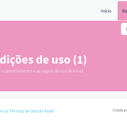
Início
Ba
dições de uso (1)
 o cancelamento e as regras de uso do Kivid.
Criada p
e os Termos de Uso do Kivid