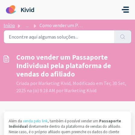
Ir para o conteúdo principal
Kivid
Início
...
Como vender um Passaporte Individual pela plataforma de v...
Como vender um Passaporte
Individual pela plataforma de
vendas do afiliado
Criada por Marketing Kivid, Modificado em Ter, 30 Set,
2025 na (o) 9:18 AM por Marketing Kivid
Além da
venda pelo link
, também é possível vender um
Passaporte
Individual
diretamente dentro da plataforma de vendas do afiliado.
Nesse caso, é o próprio afiliado quem preenche os dados do cliente