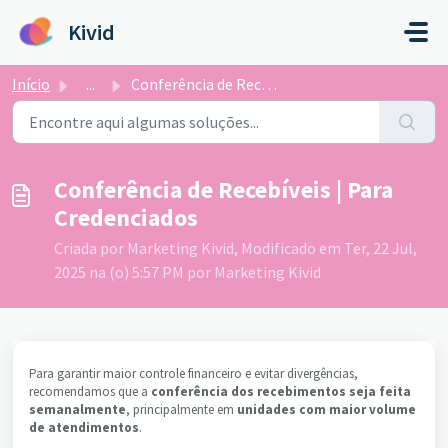
Ir para o conteúdo principal
Kivid
Início
...
Conferência de Recebíveis | Para Credenciados
Conferência de Recebíveis | Para
Credenciados
Criada por Marketing Kivid, Modificado em Ter, 22 Jul,
2025 na (o) 5:57 PM por Marketing Kivid
Para garantir maior controle financeiro e evitar divergências,
recomendamos que a
conferência dos recebimentos seja feita
semanalmente
, principalmente em
unidades com maior volume
de atendimentos
.