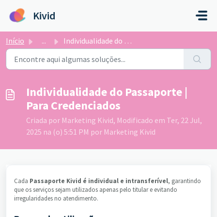
Ir para o conteúdo principal
Kivid
Início
...
Individualidade do Passaporte | Para Credenciados
Individualidade do Passaporte |
Para Credenciados
Criada por Marketing Kivid, Modificado em Ter, 22 Jul,
2025 na (o) 5:51 PM por Marketing Kivid
Cada
Passaporte Kivid é individual e intransferível
, garantindo
que os serviços sejam utilizados apenas pelo titular e evitando
irregularidades no atendimento.