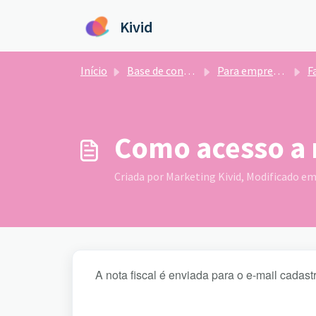
Ir para o conteúdo principal
Kivid
Início
Base de conhecimento
Para empresas
Fa
Como acesso a 
Criada por Marketing Kivid, Modificado em 
A nota fiscal é enviada para o e-mail cadas