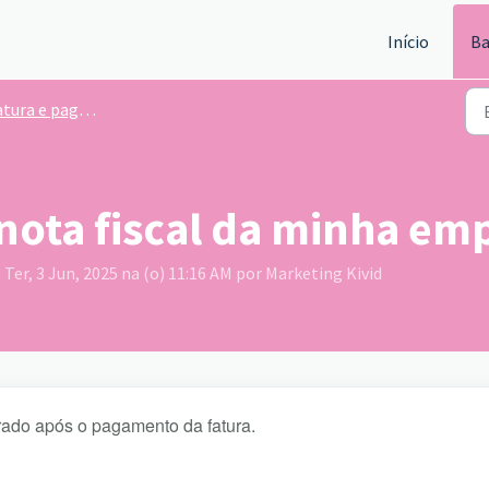
Início
Ba
tura e pagamento
nota fiscal da minha em
Ter, 3 Jun, 2025 na (o) 11:16 AM por Marketing Kivid
trado após o pagamento da fatura.