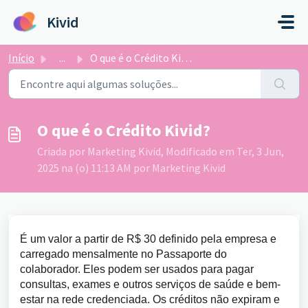
Ir para o conteúdo principal
Kivid
Início
...
O que é o Crédito Kivid?
O que é o Crédito Kivid?
Criada por Marketing Kivid, Modificado em Ter, 3 Jun,
2025 na (o) 11:13 AM por Marketing Kivid
É um valor a partir de R$ 30 definido pela empresa e
carregado mensalmente no Passaporte do
colaborador. Eles podem ser usados para pagar
consultas, exames e outros serviços de saúde e bem-
estar na rede credenciada. Os créditos não expiram e