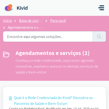
Ir para o conteúdo principal
Kivid
Início
Base de conhecimento
Para você
Agendamentos e serviços
Agendamentos e serviços (2)
Conheça a rede credenciada, veja como agendar
consultas, exames e acessar os demais serviços de
saúde e bem-estar.
Qual é a Rede Credenciada do Kivid? Descubra os
Parceiros de Saúde e Bem-Estar!
Criada por Marketing Kivid, Modificado em Seg, 14 Jul, 2025 na (o)